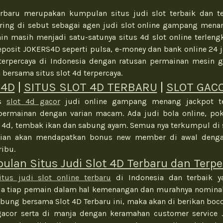
rbaru merupakan kumpulan situs judi slot terbaik dan te
ring di sebut sebagai agen judi slot online gampang mena
ain masih menjadi satu-satunya situs 4d slot online terlen
deposit JOKERS4D seperti pulsa, e-money dan bank online 24 
erpercaya di Indonesia dengan ratusan permainan mesin g
 bersama situs slot 4d terpercaya.
T4D
|
SITUS SLOT 4D TERBARU
|
SLOT GAC
us
slot 4d gacor
judi online gampang menang jackpot te
ermainan dengan varian macam. Ada judi bola online, poke
el 4d, tembak ikan dan sabung ayam. Semua nya terkumpul di s
alian akan mendapatkan bonus new member di awal dengan
ibu.
lan Situs Judi Slot 4D Terbaru dan Terp
itus judi slot online terbaru
di Indonesia dan terbaik 
a tiap pemain dalam hal kemenangan dan murahnya nominal 
bung bersama Slot 4D Terbaru ini, maka akan di berikan boc
gacor serta di manja dengan keramahan customer service