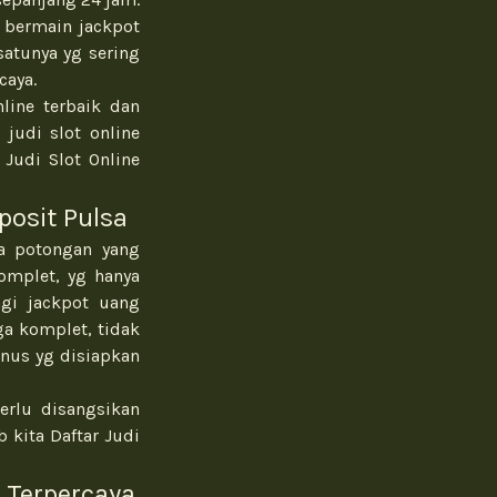
 bermain jackpot
 satunya yg sering
caya.
line terbaik dan
 judi slot online
 Judi Slot Online
posit Pulsa
pa potongan yang
omplet, yg hanya
gi jackpot uang
ga komplet, tidak
onus yg disiapkan
erlu disangsikan
 kita Daftar Judi
 Terpercaya