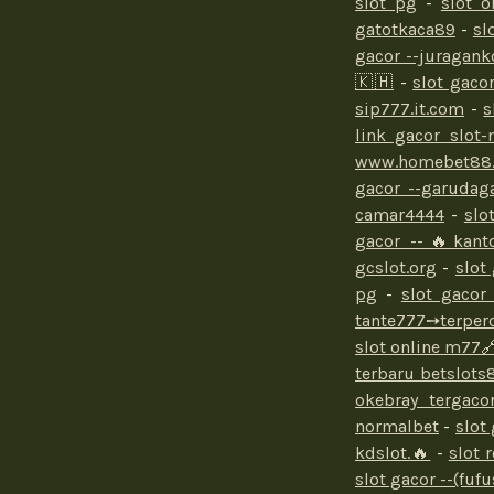
slot pg
-
slot 
gatotkaca89
-
sl
gacor --juragan
🇰🇭
-
slot gaco
sip777.it.com
-
s
link gacor slot
www.homebet88.
gacor --garudag
camar4444
-
slo
gacor --🔥kanto
gcslot.org
-
slot
pg
-
slot gacor
tante777➙terper
slot online m77
terbaru betslots
okebray tergaco
normalbet
-
slot
kdslot.🔥
-
slot 
slot gacor --(fuf