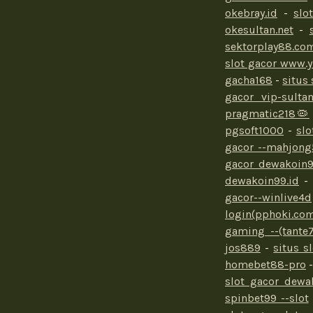
okebray.id
-
slo
okesultan.net
-
sektorplay88.co
slot gacor www.y
gacha168
-
situs
gacor vip-sulta
pragmatic218🦠
pgsoft1000
-
slo
gacor --mahjon
gacor dewakoin9
dewakoin99.id
-
gacor--winlive4d
login(pphoki.co
gaming --(tante7
jos889
-
situs s
homebet88-pro
slot gacor dewak
spinbet99 --slot