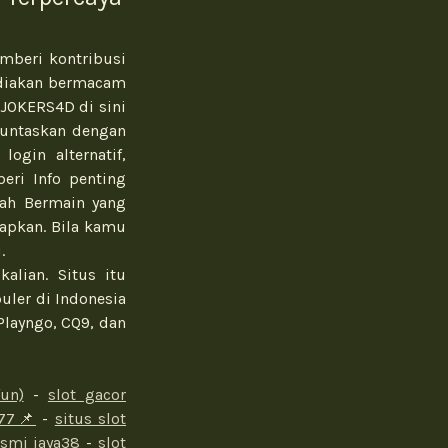
mberi kontribusi
sediakan bermacam
 JOKERS4D di sini
tuntaskan dengan
login alternatif,
eri Info penting
kah Bermain yang
iapkan. Bila kamu
.
alian. Situs itu
uler di Indonesia
Playngo, CQ9, dan
fun)
-
slot gacor
m77📌
-
situs slot
esmi jaya38
-
slot