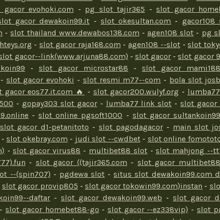
t gacor evohoki.com
-
pg slot tajir365
-
slot gacor home
slot gacor dewakoin99.it
-
slot okesultan.com
-
gacor108 
m
-
slot thailand www.dewabos138.com
-
agen108 slot
-
pg s
hteys.org
-
slot gacor raja168.com
-
agen108 --slot
-
slot toky
 slot gacor--link(www.arjuna88.com)
-
slot gacor
-
slot gacor 
nkoin99
-
slot gacor microstar88
-
slot gacor mami18
-
slot gacor evohoki
-
slot resmi m77--com
-
bola slot jos
t gacor eos77.it.com 🔥
-
slot gacor200.wulyf.org
-
lumba77 
g500
-
gopay303 slot gacor
-
lumba77 link slot
-
slot gacor
9.online
-
slot online pgsoft1000
-
slot gacor sultankoin99
slot gacor d1-petanitoto
-
slot pagodagacor
-
main slot j
-
slot okebray.com
-
judi slot --cwdbet
-
slot online fomotot
m)
-
slot gacor virus88
-
multibet88 slot
-
slot mahjong --tt
77).fun
-
slot gacor ((tajir365.com
-
slot gacor multibet88
lot --(spin707)
-
pgdewa slot
-
situs slot dewakoin99.com d
-
slot gacor provip805
-
slot gacor tokowin99.com)instan
-
sl
oin99--daftar
-
slot gacor dewakoin99.web
-
slot gacor 
-
slot gacor homebet88-go
-
slot gacor --ez338vip)
-
slot 