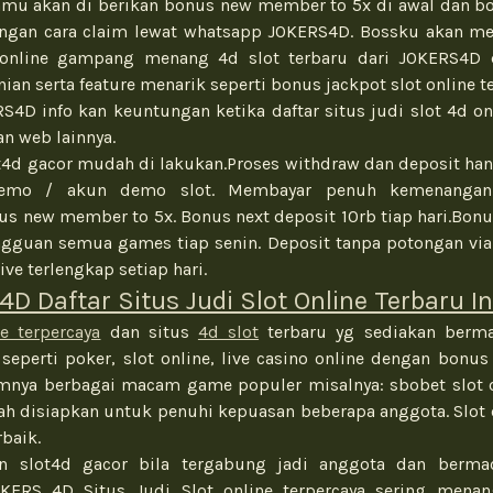
mu akan di berikan bonus new member to 5x di awal dan bo
dengan cara claim lewat whatsapp JOKERS4D. Bossku akan 
 online gampang menang 4d slot terbaru dari JOKERS4D 
an serta feature menarik seperti bonus jackpot slot online te
RS4D info kan keuntungan ketika daftar situs judi slot 4d on
n web lainnya.
ot4d gacor mudah di lakukan.Proses withdraw dan deposit hany
 demo / akun demo slot. Membayar penuh kemenangan
nus new member to 5x. Bonus next deposit 10rb tiap hari.Bonu
gguan semua games tiap senin. Deposit tanpa potongan via
ive terlengkap setiap hari.
D Daftar Situs Judi Slot Online Terbaru I
ne terpercaya
dan situs
4d slot
terbaru yg sediakan berm
perti poker, slot online, live casino online dengan bonus 
mnya berbagai macam game populer misalnya: sbobet slot o
h disiapkan untuk penuhi kepuasan beberapa anggota. Slot 
baik.
n slot4d gacor bila tergabung jadi anggota dan berm
OKERS 4D Situs Judi Slot online terpercaya sering men